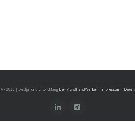
16 -
2026 | Design und Entwicklung
Der MundHandWerker
|
Impressum
|
Daten
LinkedIn
Xing