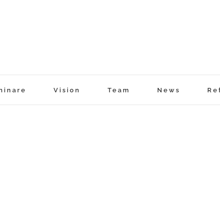
minare
Vision
Team
News
Re