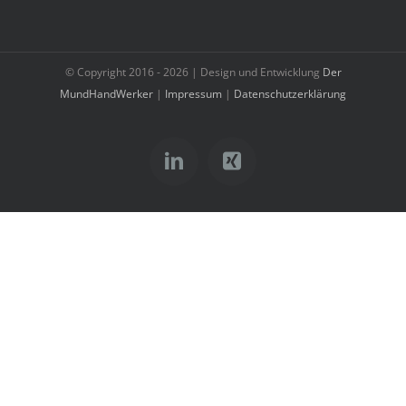
© Copyright 2016 -
2026 | Design und Entwicklung
Der
MundHandWerker
|
Impressum
|
Datenschutzerklärung
LinkedIn
Xing