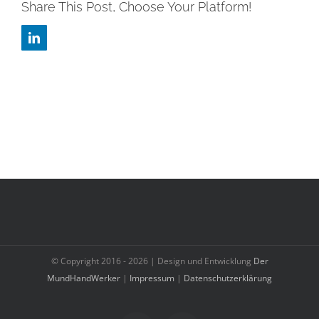
Share This Post, Choose Your Platform!
LinkedIn
© Copyright 2016 -
2026 | Design und Entwicklung
Der
MundHandWerker
|
Impressum
|
Datenschutzerklärung