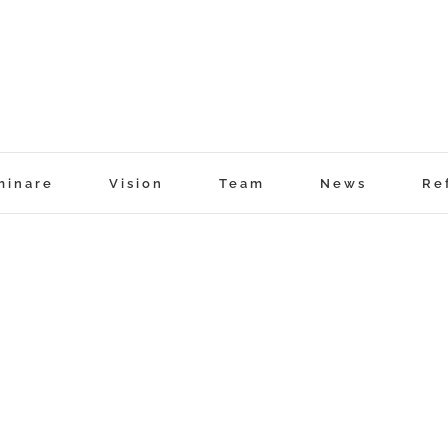
minare
Vision
Team
News
Re