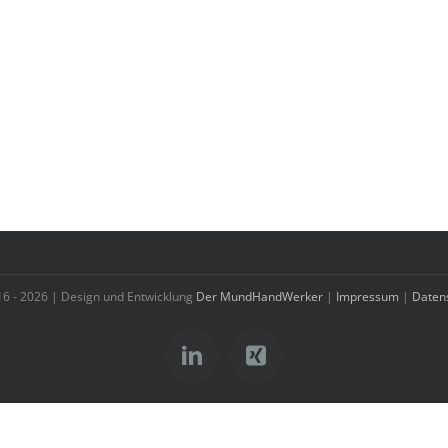
16 -
2026 | Design und Entwicklung
Der MundHandWerker
|
Impressum
|
Daten
LinkedIn
Xing