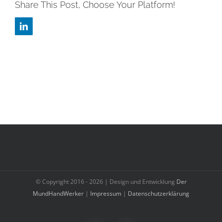
Share This Post, Choose Your Platform!
LinkedIn
© Copyright 2016 -
2026 | Design und Entwicklung
Der
MundHandWerker
|
Impressum
|
Datenschutzerklärung