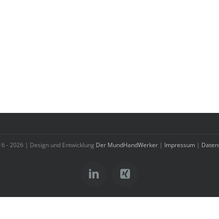
16 -
2026 | Design und Entwicklung
Der MundHandWerker
|
Impressum
|
Daten
LinkedIn
Xing