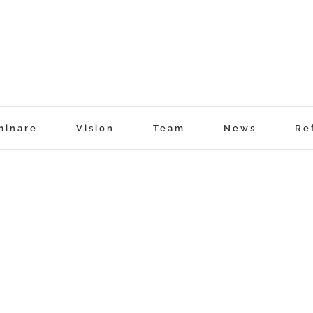
minare
Vision
Team
News
Re