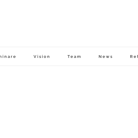
minare
Vision
Team
News
Re