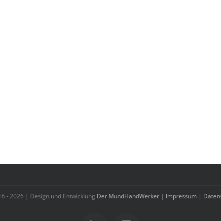
16 -
2026 | Design und Entwicklung
Der MundHandWerker
|
Impressum
|
Daten