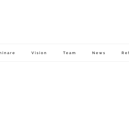
minare
Vision
Team
News
Re