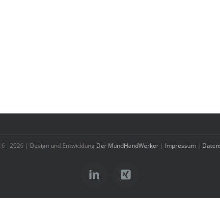
16 -
2026 | Design und Entwicklung
Der MundHandWerker
|
Impressum
|
Daten
LinkedIn
Xing