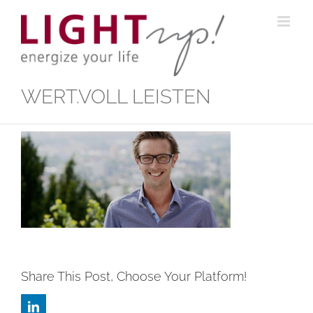
Zum
Inhalt
springen
WERT.VOLL LEISTEN
Share This Post, Choose Your Platform!
LinkedIn