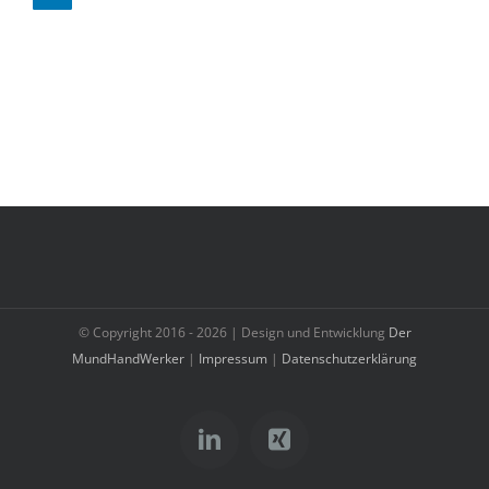
© Copyright 2016 -
2026 | Design und Entwicklung
Der
MundHandWerker
|
Impressum
|
Datenschutzerklärung
LinkedIn
Xing